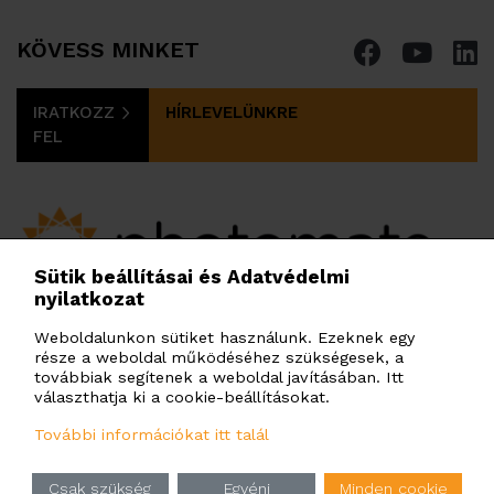
KÖVESS MINKET
IRATKOZZ
HÍRLEVELÜNKRE
FEL
Sütik beállításai és Adatvédelmi
nyilatkozat
PHOTOMATE HUNGARY KFT.
Budafoki út 97-103. H. ép. 3. em., Budapest, 1117,
Weboldalunkon sütiket használunk. Ezeknek egy
része a weboldal működéséhez szükségesek, a
Magyarország
továbbiak segítenek a weboldal javításában. Itt
info@photomate.eu
választhatja ki a cookie-beállításokat.
További információkat itt talál
hu
en
ua
ru
cz
pl
bg
ro
Csak szükség
Egyéni
Minden cookie