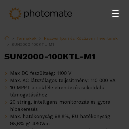
Főoldal
Home
Termékek
Huawei Ipari és Közüzemi Inverterek
Su
Termékek
SUN2000-100KTL-M1
Huawei Lakossági Inverterek
SUN2000-100KTL-M1
Huawei Ipari és Közüzemi Inverterek
Huawei Energiatárolók
Max DC feszültség: 1100 V
Max. AC látszólagos teljesítmény: 110 000 VA
Huawei Transzformátor állomás
10 MPPT a sokféle elrendezés sokoldalú
Huawei kiegészítők
támogatásához
20 string, intelligens monitorozás és gyors
Huawei EV töltők
hibakeresés
Ekoenergetyka EV töltők
Max. hatékonyság 98,8%, EU hatékonyság
98,6% @ 480Vac
PV tartószerkezetek