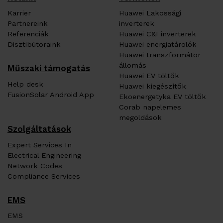
Karrier
Huawei Lakossági
Partnereink
inverterek
Referenciák
Huawei C&I inverterek
Disztibútoraink
Huawei energiatárolók
Huawei transzformátor
állomás
Műszaki támogatás
Huawei EV töltők
Help desk
Huawei kiegészítők
FusionSolar Android App
Ekoenergetyka EV töltők
Corab napelemes
megoldások
Szolgáltatások
Expert Services In
Electrical Engineering
Network Codes
Compliance Services
EMS
EMS