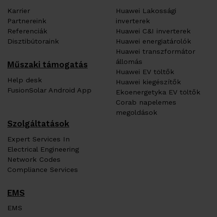
Karrier
Huawei Lakossági
Partnereink
inverterek
Referenciák
Huawei C&I inverterek
Disztibútoraink
Huawei energiatárolók
Huawei transzformátor
állomás
Műszaki támogatás
Huawei EV töltők
Help desk
Huawei kiegészítők
FusionSolar Android App
Ekoenergetyka EV töltők
Corab napelemes
megoldások
Szolgáltatások
Expert Services In
Electrical Engineering
Network Codes
Compliance Services
EMS
EMS