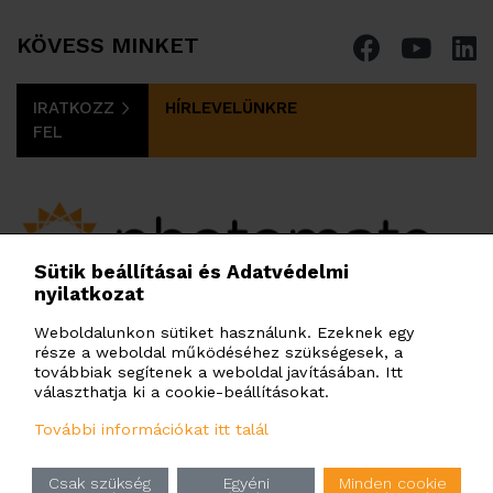
KÖVESS MINKET
IRATKOZZ
HÍRLEVELÜNKRE
FEL
Sütik beállításai és Adatvédelmi
nyilatkozat
PHOTOMATE HUNGARY KFT.
Budafoki út 97-103. H. ép. 3. em., Budapest, 1117,
Weboldalunkon sütiket használunk. Ezeknek egy
része a weboldal működéséhez szükségesek, a
Magyarország
továbbiak segítenek a weboldal javításában. Itt
info@photomate.eu
választhatja ki a cookie-beállításokat.
További információkat itt talál
hu
en
ua
ru
cz
pl
bg
ro
Csak szükség
Egyéni
Minden cookie
Adatkezelési tájékoztató