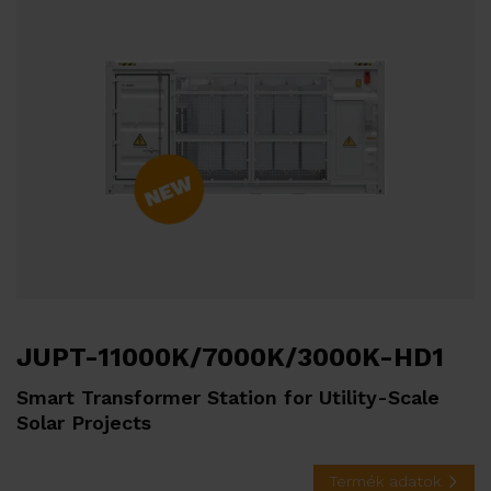
ERA hőszivattyúk
Referenciák
Su
Szolgáltatások
EMS
Műszaki támogatás
Adatközpont
Su
Rólunk
JUPT-11000K/7000K/3000K-HD1
Karrier
Smart Transformer Station for Utility-Scale
Solar Projects
Partner Program
Disztribútoraink
Termék adatok