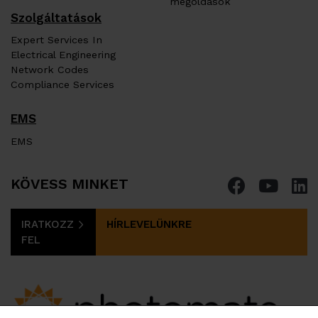
megoldások
Szolgáltatások
Expert Services In
Electrical Engineering
Network Codes
Compliance Services
EMS
EMS
KÖVESS MINKET
IRATKOZZ
HÍRLEVELÜNKRE
FEL