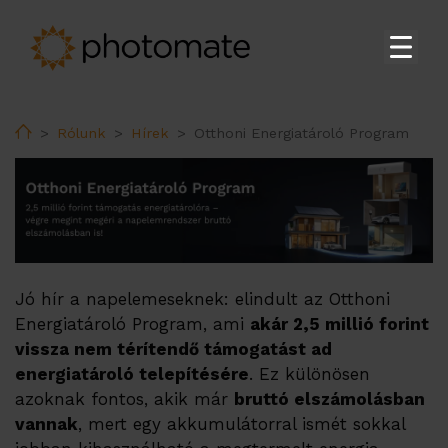
Főoldal
Home
Rólunk
Hírek
Otthoni Energiatároló Program
Su
Termékek
Su
Szolgáltatások
EMS
Műszaki támogatás
Jó hír a napelemeseknek: elindult az Otthoni
Adatközpont
Energiatároló Program, ami
akár 2,5 millió forint
vissza nem térítendő támogatást ad
energiatároló telepítésére
. Ez különösen
Su
Rólunk
azoknak fontos, akik már
bruttó elszámolásban
vannak
, mert egy akkumulátorral ismét sokkal
Kik vagyunk?