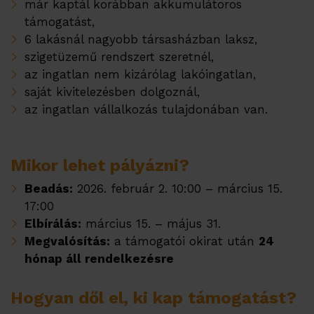
már kaptál korábban akkumulátoros
támogatást,
6 lakásnál nagyobb társasházban laksz,
szigetüzemű rendszert szeretnél,
az ingatlan nem kizárólag lakóingatlan,
saját kivitelezésben dolgoznál,
az ingatlan vállalkozás tulajdonában van.
Mikor lehet pályázni?
Beadás:
2026. február 2. 10:00 – március 15.
17:00
Elbírálás:
március 15. – május 31.
Megvalósítás:
a támogatói okirat után
24
hónap áll rendelkezésre
Hogyan dől el, ki kap támogatást?