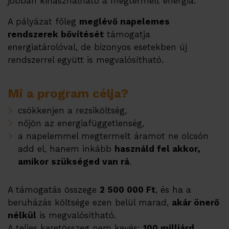
jobban kihasználható a megtermelt energia.
Hírek
A pályázat főleg
meglévő napelemes
Partnereink
rendszerek bővítését
támogatja
energiatárolóval, de bizonyos esetekben új
Karrier
rendszerrel együtt is megvalósítható.
Partner Program
Disztribútoraink
Mi a program célja?
Kapcsolat
csökkenjen a rezsiköltség,
nőjön az energiafüggetlenség,
a napelemmel megtermelt áramot ne olcsón
add el, hanem inkább
használd fel akkor,
amikor szükséged van rá
.
A támogatás összege
2 500 000 Ft
, és ha a
beruházás költsége ezen belül marad,
akár önerő
nélkül
is megvalósítható.
A teljes keretösszeg nem kevés:
100 milliárd