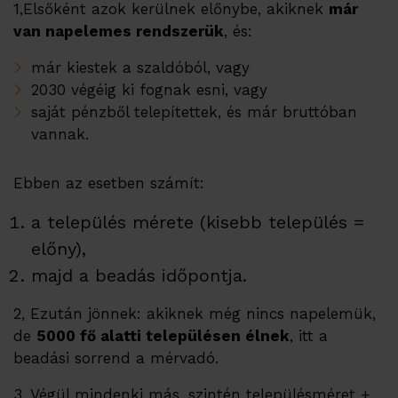
1,Elsőként azok kerülnek előnybe, akiknek
már
van napelemes rendszerük
, és:
már kiestek a szaldóból, vagy
2030 végéig ki fognak esni, vagy
saját pénzből telepítettek, és már bruttóban
vannak.
Ebben az esetben számít:
a település mérete (kisebb település =
előny),
majd a beadás időpontja.
2, Ezután jönnek: akiknek még nincs napelemük,
de
5000 fő alatti településen élnek
, itt a
beadási sorrend a mérvadó.
3, Végül mindenki más, szintén településméret +