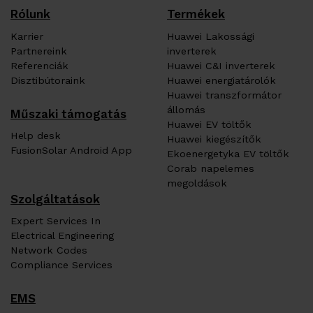
Rólunk
Termékek
Karrier
Huawei Lakossági
Partnereink
inverterek
Referenciák
Huawei C&I inverterek
Disztibútoraink
Huawei energiatárolók
Huawei transzformátor
állomás
Műszaki támogatás
Huawei EV töltők
Help desk
Huawei kiegészítők
FusionSolar Android App
Ekoenergetyka EV töltők
Corab napelemes
megoldások
Szolgáltatások
Expert Services In
Electrical Engineering
Network Codes
Compliance Services
EMS