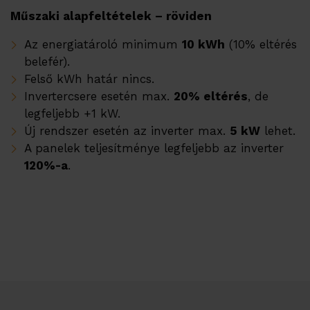
Műszaki alapfeltételek – röviden
Az energiatároló minimum
10 kWh
(10% eltérés
belefér).
Felső kWh határ nincs.
Invertercsere esetén max.
20% eltérés
, de
legfeljebb +1 kW.
Új rendszer esetén az inverter max.
5 kW
lehet.
A panelek teljesítménye legfeljebb az inverter
120%-a
.