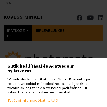
EMS
KÖVESS MINKET
IRATKOZZ
HÍRLEVELÜNKRE
FEL
Sütik beállításai és Adatvédelmi
nyilatkozat
PHOTOMATE HUNGARY KFT.
Budafoki út 97-103. H. ép. 3. em., Budapest, 1117,
Weboldalunkon sütiket használunk. Ezeknek egy
része a weboldal működéséhez szükségesek, a
Magyarország
továbbiak segítenek a weboldal javításában. Itt
info@photomate.eu
választhatja ki a cookie-beállításokat.
További információkat itt talál