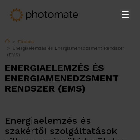
Főoldal
Home
Főoldal
Su
Termékek
Energiaelemzés és Energiamenedzsment Rendszer
(EMS)
Su
Szolgáltatások
ENERGIAELEMZÉS ÉS
EMS
ENERGIAMENEDZSMENT
Műszaki támogatás
RENDSZER (EMS)
Adatközpont
Energiaelemzés és
Su
Rólunk
szakértői szolgáltatások
Karrier