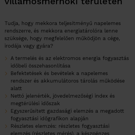
villamosmérnöki területen
Partner Program
Disztribútoraink
Tudja, hogy mekkora teljesítményű napelemes
Kapcsolat
rendszerre, és mekkora energiatárolóra lenne
szüksége, hogy megfelelően működjön a cége,
irodája vagy gyára?
A termelés és az elektromos energia fogyasztás
időbeli összehasonlítása
Befektetések és bevételek a napelemes
rendszer és akkumulátoros tárolás működése
alatt
Nettó jelenérték, jövedelmezőségi index és
megtérülési időszak
Egyszerűsített gazdasági elemzés a megadott
fogyasztási időgrafikon alapján
Részletes elemzés: részletes fogyasztási
elemzés (részletes mérés), a készpénzes