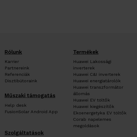
Rólunk
Termékek
Karrier
Huawei Lakossági
Partnereink
inverterek
Referenciák
Huawei C&I inverterek
Disztibútoraink
Huawei energiatárolók
Huawei transzformátor
állomás
Műszaki támogatás
Huawei EV töltők
Help desk
Huawei kiegészítők
FusionSolar Android App
Ekoenergetyka EV töltők
Corab napelemes
megoldások
Szolgáltatások