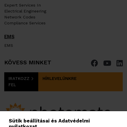
Expert Services In
Electrical Engineering
Network Codes
Compliance Services
EMS
EMS
KÖVESS MINKET
IRATKOZZ
HÍRLEVELÜNKRE
FEL
Sütik beállításai és Adatvédelmi
nyilatkozat