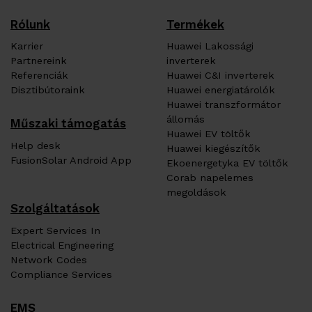
Rólunk
Termékek
Karrier
Huawei Lakossági
Partnereink
inverterek
Referenciák
Huawei C&I inverterek
Disztibútoraink
Huawei energiatárolók
Huawei transzformátor
állomás
Műszaki támogatás
Huawei EV töltők
Help desk
Huawei kiegészítők
FusionSolar Android App
Ekoenergetyka EV töltők
Corab napelemes
megoldások
Szolgáltatások
Expert Services In
Electrical Engineering
Network Codes
Compliance Services
EMS