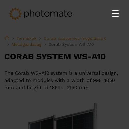
Főoldal
Home
Termékek
Corab napelemes megoldások
Su
Termékek
Mezőgazdaság
Corab System WS-A10
Huawei Lakossági Inverterek
CORAB SYSTEM WS-A10
Huawei Ipari és Közüzemi Inverterek
Huawei Energiatárolók
The Corab WS-A10 system is a universal design,
adapted to modules with a width of 996-1050
Huawei Transzformátor állomás
mm and height of 1650 - 2150 mm
Huawei kiegészítők
Huawei EV töltők
Ekoenergetyka EV töltők
PV tartószerkezetek