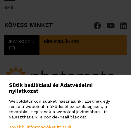
EMS
KÖVESS MINKET
IRATKOZZ
HÍRLEVELÜNKRE
FEL
Sütik beállításai és Adatvédelmi
nyilatkozat
PHOTOMATE HUNGARY KFT.
Budafoki út 97-103. H. ép. 3. em., Budapest, 1117,
Weboldalunkon sütiket használunk. Ezeknek egy
része a weboldal működéséhez szükségesek, a
Magyarország
továbbiak segítenek a weboldal javításában. Itt
info@photomate.eu
választhatja ki a cookie-beállításokat.
További információkat itt talál