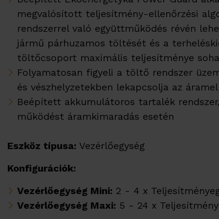
megvalósított teljesítmény-ellenőrzési alg
rendszerrel való együttműködés révén lehe
jármű párhuzamos töltését és a terheléskie
töltőcsoport maximális teljesítménye soh
Folyamatosan figyeli a töltő rendszer üzem
és vészhelyzetekben lekapcsolja az áramel
Beépített akkumulátoros tartalék rendszer,
működést áramkimaradás esetén
Eszköz típusa:
Vezérlőegység
Konfigurációk:
Vezérlőegység Mini:
2 - 4 x Teljesítménye
Vezérlőegység Maxi:
5 - 24 x Teljesítmén