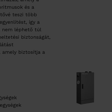
oritmusok és a
tővé teszi több
gyenlítést, így a
a nem léphető túl
eltetési biztonságát,
látást
 amely biztosítja a
gységek
yegységek