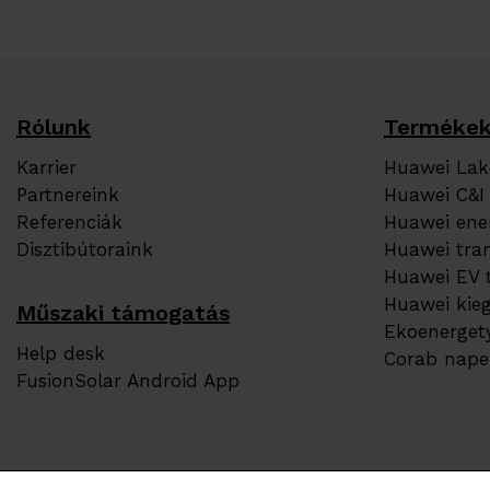
Rólunk
Terméke
Karrier
Huawei Lako
Partnereink
Huawei C&I 
Referenciák
Huawei ener
Disztibútoraink
Huawei tra
Huawei EV 
Huawei kieg
Műszaki támogatás
Ekoenerget
Help desk
Corab nape
FusionSolar Android App