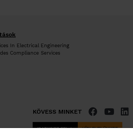
tások
ces In Electrical Engineering
des Compliance Services
KÖVESS MINKET
IRATKOZZ FEL
HÍRLEVELÜNKRE