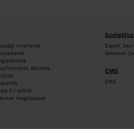
k
Szolgálta
ssági inverterek
Expert Servi
inverterek
Network Co
giatárolók
nszformátor állomás
EMS
töltők
EMS
észítők
yka EV töltők
lemes megoldások