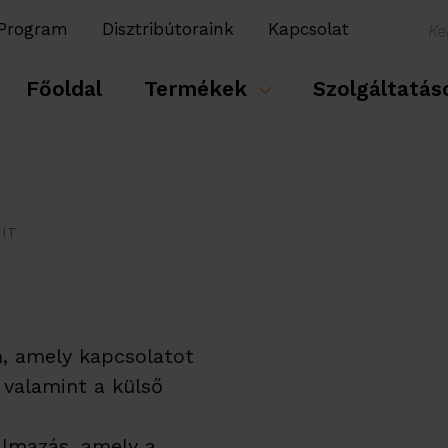
 Program
Disztribútoraink
Kapcsolat
Főoldal
Termékek
Szolgáltatá
IT
, amely kapcsolatot
 valamint a külső
almazás, amely a