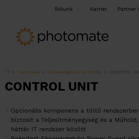
Rólunk
Karrier
Partner
Home
Termékek
Ekoenergetyka EV töltők
CONTROL UN
CONTROL UNIT
Opcionális komponens a töltő rendszerben
biztosít a Teljesítményegység és a Műhold,
háttér IT rendszer között
Beépített Ekoenergetyka Power Guard alk