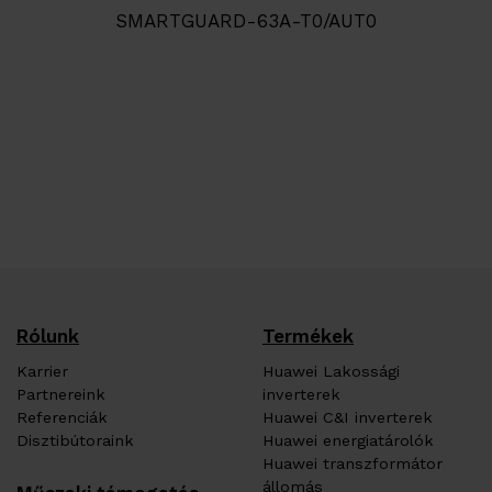
SMARTGUARD-63A-T0/AUT0
Rólunk
Termékek
Karrier
Huawei Lakossági
Partnereink
inverterek
Referenciák
Huawei C&I inverterek
Disztibútoraink
Huawei energiatárolók
Huawei transzformátor
állomás