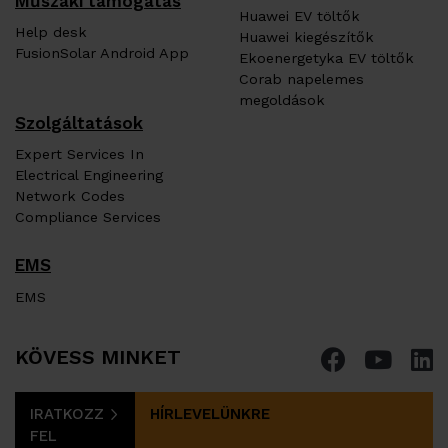
Műszaki támogatás
Huawei EV töltők
Help desk
Huawei kiegészítők
FusionSolar Android App
Ekoenergetyka EV töltők
Corab napelemes
megoldások
Szolgáltatások
Expert Services In
Electrical Engineering
Network Codes
Compliance Services
EMS
EMS
KÖVESS MINKET
IRATKOZZ
HÍRLEVELÜNKRE
FEL