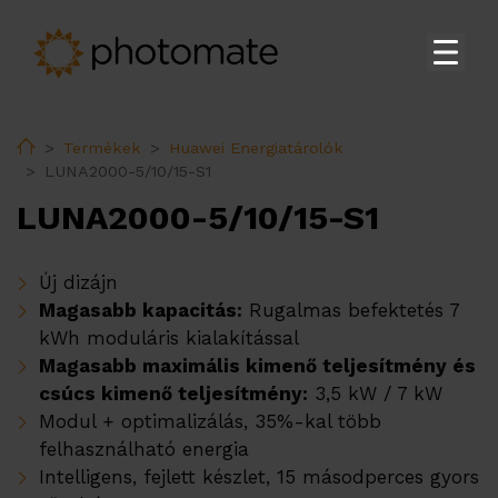
Főoldal
Home
Termékek
Huawei Energiatárolók
Su
Termékek
LUNA2000-5/10/15-S1
Huawei Lakossági Inverterek
LUNA2000-5/10/15-S1
Huawei Ipari és Közüzemi Inverterek
Huawei Energiatárolók
Új dizájn
Magasabb kapacitás:
Rugalmas befektetés 7
Huawei Transzformátor állomás
kWh moduláris kialakítással
Huawei kiegészítők
Magasabb maximális kimenő teljesítmény és
csúcs kimenő teljesítmény:
3,5 kW / 7 kW
Huawei EV töltők
Modul + optimalizálás, 35%-kal több
Ekoenergetyka EV töltők
felhasználható energia
Intelligens, fejlett készlet, 15 másodperces gyors
PV tartószerkezetek