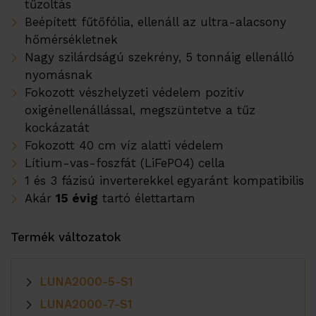
tűzoltás
ERA hőszivattyúk
Beépített fűtőfólia, ellenáll az ultra-alacsony
Referenciák
hőmérsékletnek
Nagy szilárdságú szekrény, 5 tonnáig ellenálló
nyomásnak
Su
Szolgáltatások
Fokozott vészhelyzeti védelem pozitív
EMS
oxigénellenállással, megszüntetve a tűz
kockázatát
Műszaki támogatás
Fokozott 40 cm víz alatti védelem
Lítium-vas-foszfát (LiFePO4) cella
Adatközpont
1 és 3 fázisú inverterekkel egyaránt kompatibilis
Akár
15 évig
tartó élettartam
Su
Rólunk
Termék változatok
Karrier
Partner Program
LUNA2000-5-S1
Disztribútoraink
LUNA2000-7-S1